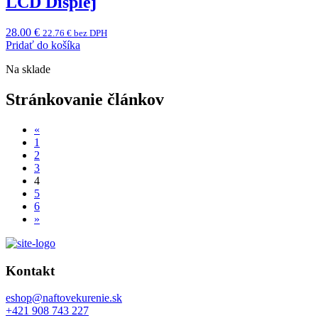
LCD Displej
28.00
€
22.76
€
bez DPH
Pridať do košíka
Na sklade
Stránkovanie článkov
«
1
2
3
4
5
6
»
Kontakt
eshop@naftovekurenie.sk
+421 908 743 227