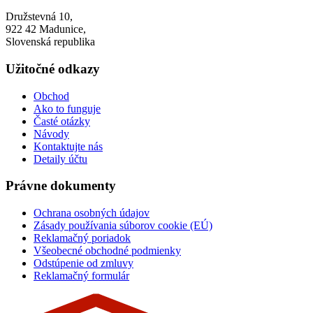
Družstevná 10,
922 42 Madunice,
Slovenská republika
Užitočné odkazy
Obchod
Ako to funguje
Časté otázky
Návody
Kontaktujte nás
Detaily účtu
Právne dokumenty
Ochrana osobných údajov
Zásady používania súborov cookie (EÚ)
Reklamačný poriadok
Všeobecné obchodné podmienky
Odstúpenie od zmluvy
Reklamačný formulár