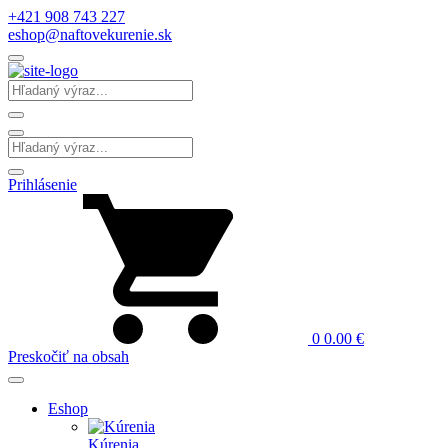
+421 908 743 227
eshop@naftovekurenie.sk
Prihlásenie
0
0.00
€
Preskočiť na obsah
Eshop
Kúrenia