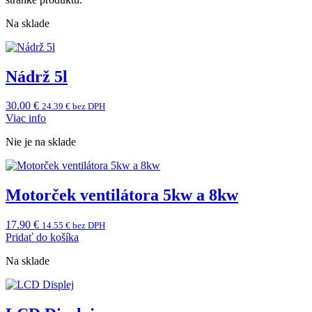
Na sklade
Nádrž 5l
30.00
€
24.39
€
bez DPH
Viac info
Nie je na sklade
Motorček ventilátora 5kw a 8kw
17.90
€
14.55
€
bez DPH
Pridať do košíka
Na sklade