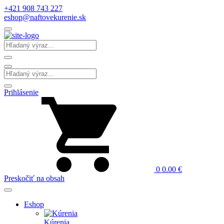
+421 908 743 227
eshop@naftovekurenie.sk
Prihlásenie
0
0.00
€
Preskočiť na obsah
Eshop
Kúrenia