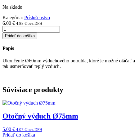
Na sklade
Kategória:
Príslušenstvo
6.00
€
4.88
€
bez DPH
množstvo
Otočný
Pridať do košíka
výduch
Ø60mm
Popis
Ukončenie Ø60mm výduchového potrubia, ktoré je možné otáčať a
tak usmerňovať teplý vzduch.
Súvisiace produkty
Otočný výduch Ø75mm
5.00
€
4.07
€
bez DPH
Pridať do košíka