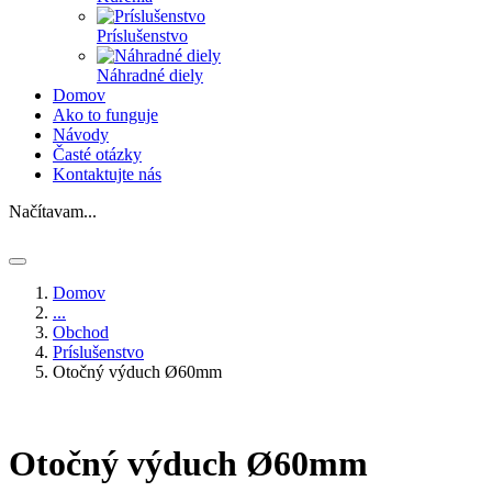
Príslušenstvo
Náhradné diely
Domov
Ako to funguje
Návody
Časté otázky
Kontaktujte nás
Načítavam...
Domov
...
Obchod
Príslušenstvo
Otočný výduch Ø60mm
Otočný výduch Ø60mm