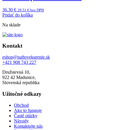
36.30
€
29.51
€
bez DPH
Pridať do košíka
Na sklade
Kontakt
eshop@naftovekurenie.sk
+421 908 743 227
Družstevná 10,
922 42 Madunice,
Slovenská republika
Užitočné odkazy
Obchod
Ako to funguje
Časté otázky
Návody
Kontaktujte nás